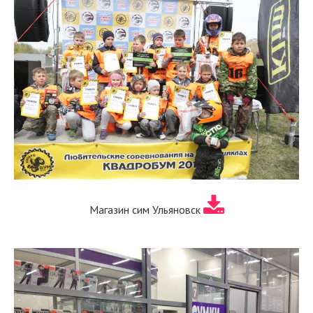
Магазин сим Ульяновск