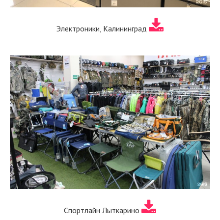
Электроники, Калининград
Спортлайн Лыткарино