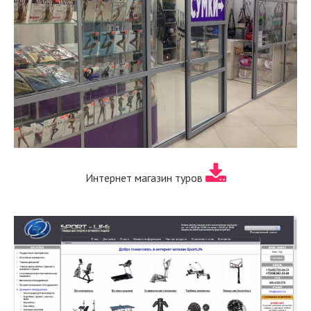
Интернет магазин туров