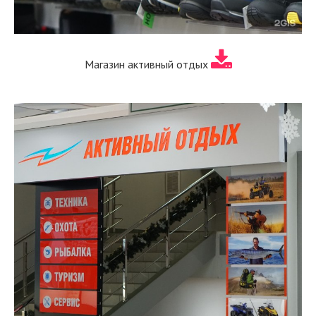
Магазин активный отдых