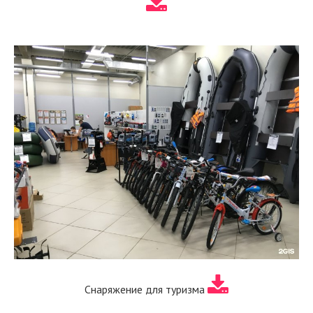
Снаряжение для туризма