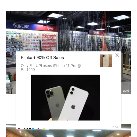
МТС Кемерово