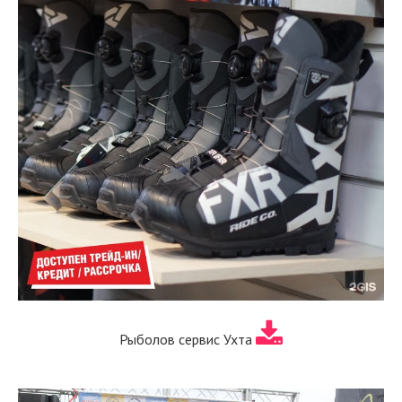
Рыболов сервис Ухта