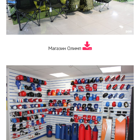
Магазин Олимп