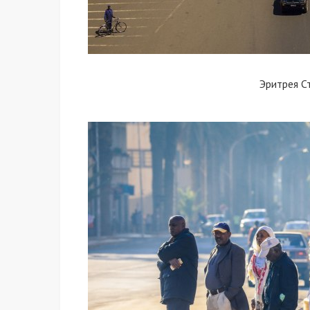
Эритрея С