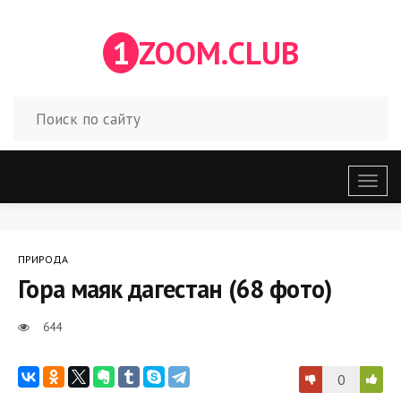
1
ZOOM.CLUB
Откр
меню
ПРИРОДА
Гора маяк дагестан (68 фото)
644
0