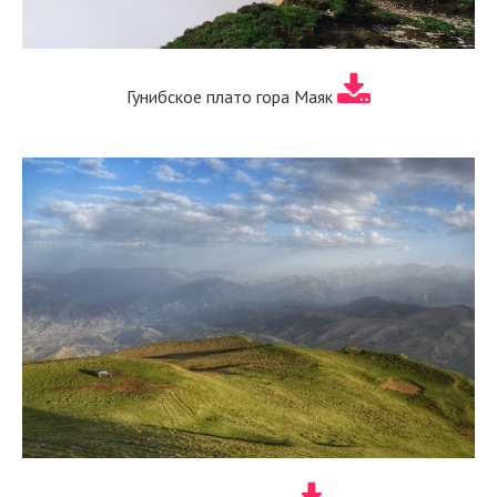
Гунибское плато гора Маяк