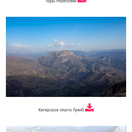
Горы Монголии
Кегерское плато Гуниб