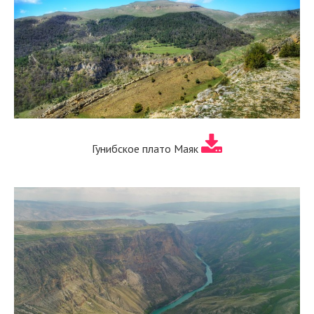
Гунибское плато Маяк