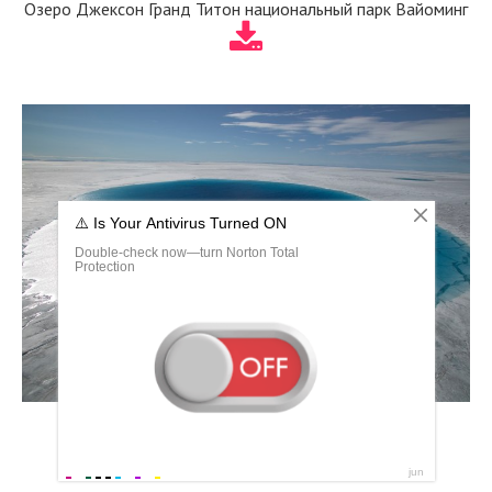
Озеро Джексон Гранд Титон национальный парк Вайоминг
Озеро Рица Абхазия