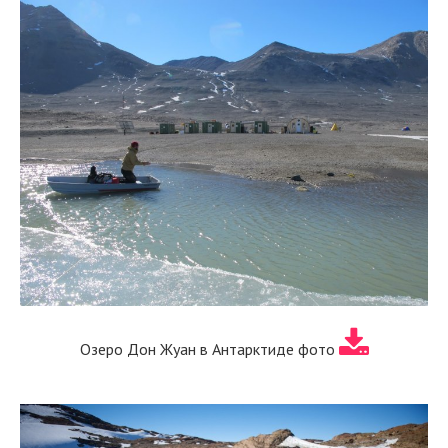
Озеро Дон Жуан в Антарктиде фото