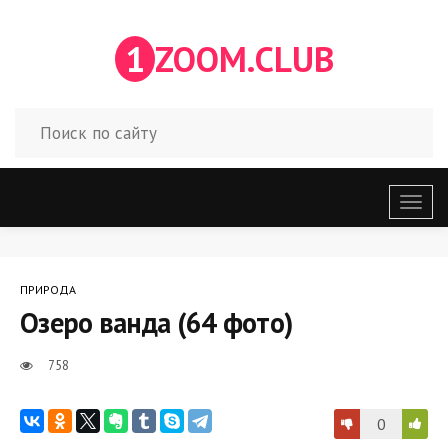
1
ZOOM.CLUB
Откр
меню
ПРИРОДА
Озеро ванда (64 фото)
758
0