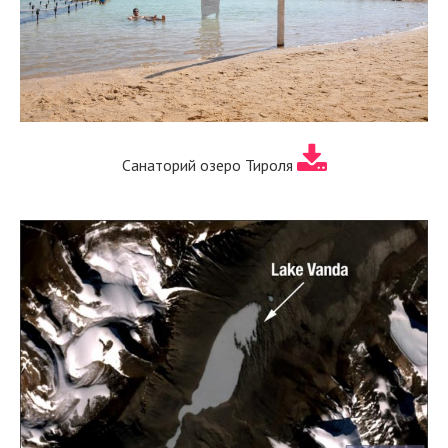
Санаторий озеро Тироля