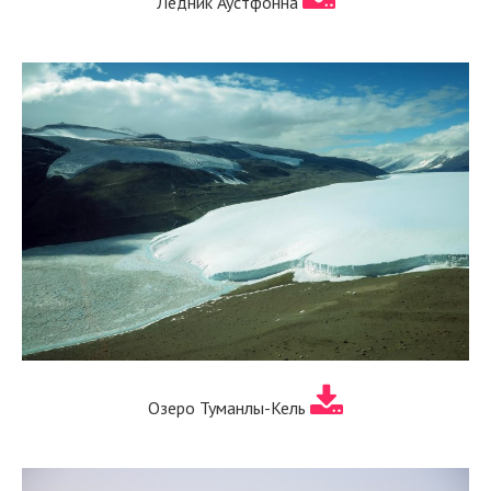
Ледник Аустфонна
Озеро Туманлы-Кель