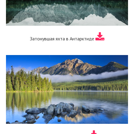
Затонувшая яхта в Антарктиде