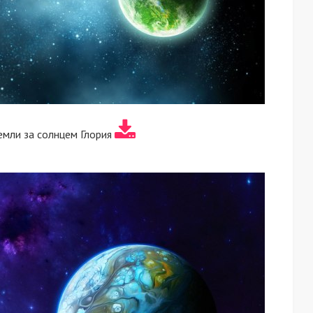
емли за солнцем Глория