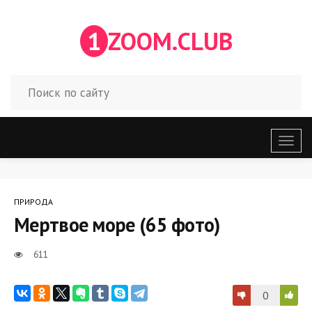
1
ZOOM.CLUB
Откр
меню
ПРИРОДА
Мертвое море (65 фото)
611
0