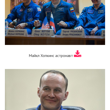
Майкл Хопкинс астронавт