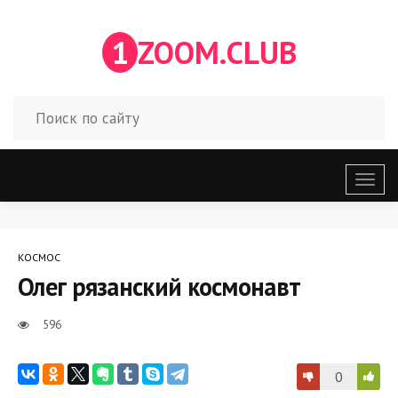
1
ZOOM.CLUB
Откр
меню
КОСМОС
Олег рязанский космонавт
596
0