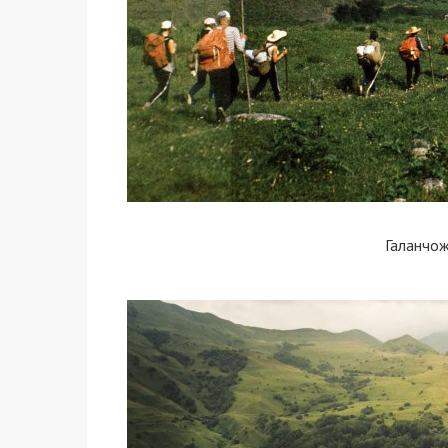
Галанчо