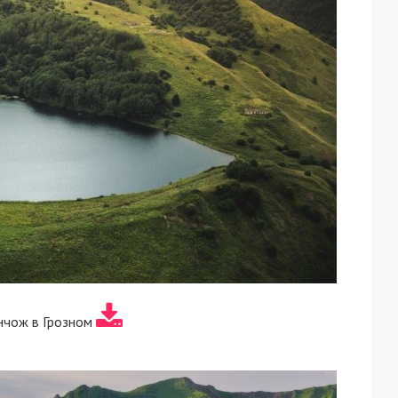
нчож в Грозном