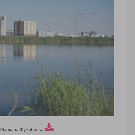
 Магжана Жумабаева