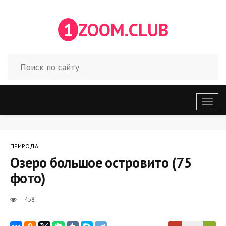
1
ZOOM.CLUB
Откр
меню
ПРИРОДА
Озеро большое островито (75
фото)
458