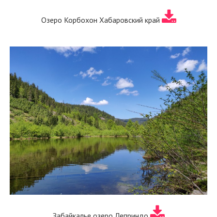
Озеро Корбохон Хабаровский край
Забайкалье озеро Леприндо