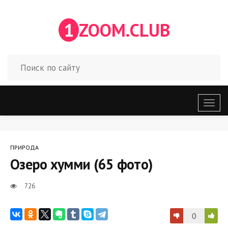
1
ZOOM.CLUB
Откр
меню
ПРИРОДА
Озеро хумми (65 фото)
726
0