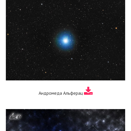
Андромеда Альферац