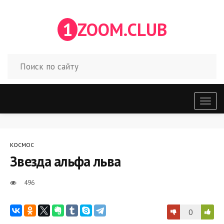
1
ZOOM.CLUB
Откр
меню
КОСМОС
Звезда альфа льва
496
0