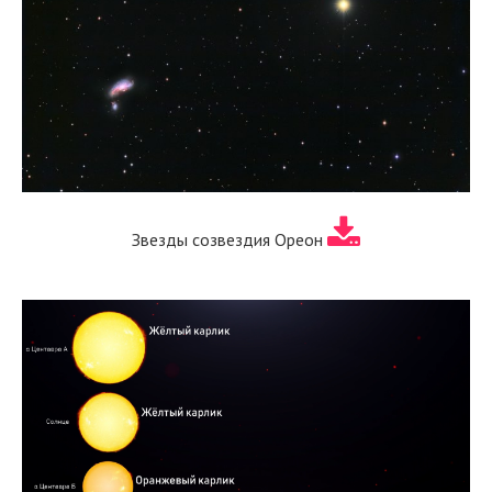
Звезды созвездия Ореон