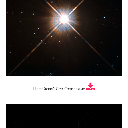
Немейский Лев Созвездие