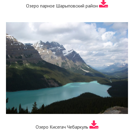
Озеро парное Шарыповский район
Озеро Кисегач Чебаркуль