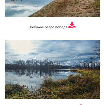
Лебяжье озеро победа