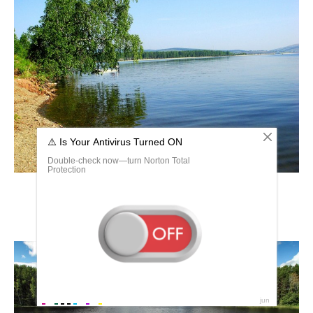
Ильменский заповедник озеро Кисегач