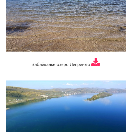
Забайкалье озеро Леприндо