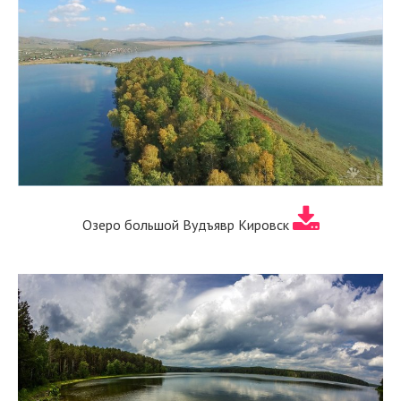
Озеро большой Вудъявр Кировск