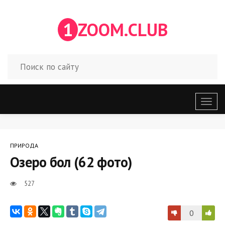
1
ZOOM.CLUB
Откр
меню
ПРИРОДА
Озеро бол (62 фото)
527
0