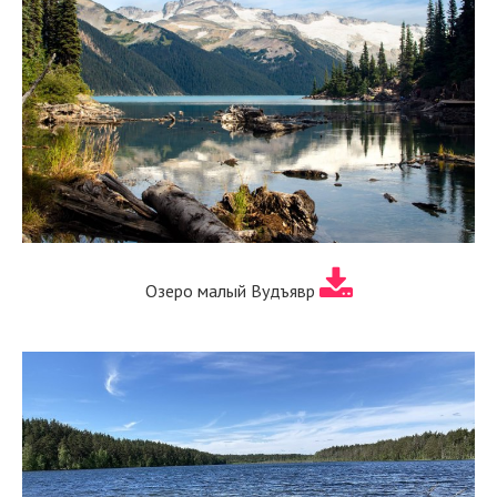
Озеро малый Вудъявр