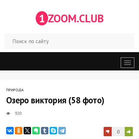
1
ZOOM.CLUB
Откр
меню
ПРИРОДА
Озеро виктория (58 фото)
920
0