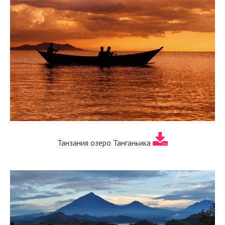
Танзания озеро Танганьика