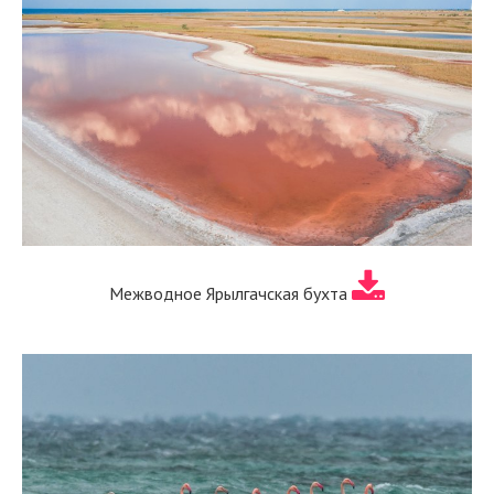
Межводное Ярылгачская бухта