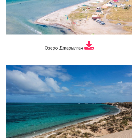
Озеро Джарылгач