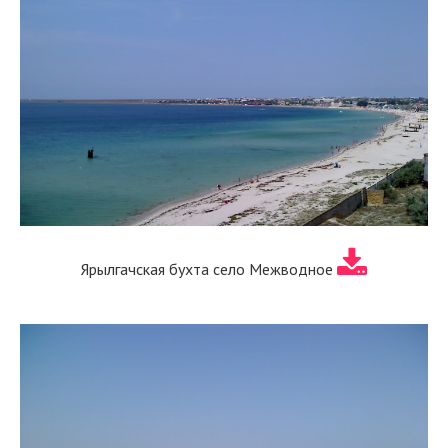
Ярылгачская бухта село Межводное