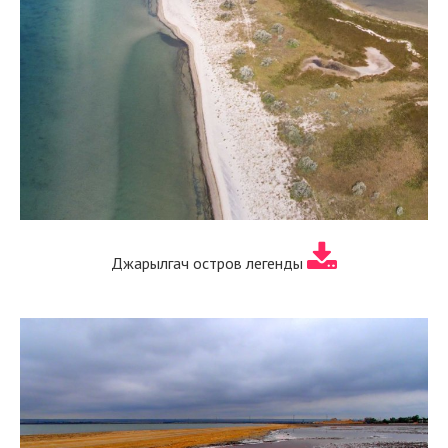
Джарылгач остров легенды