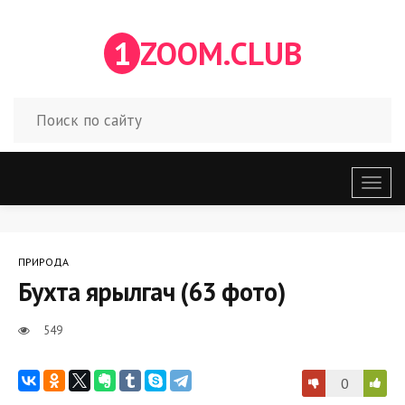
1
ZOOM.CLUB
Откр
меню
ПРИРОДА
Бухта ярылгач (63 фото)
549
0