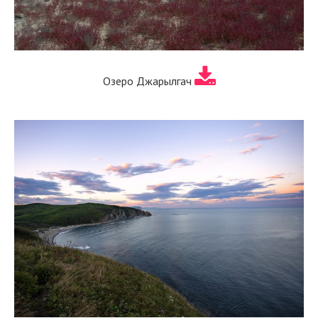
Озеро Джарылгач