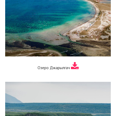
Озеро Джарылгач