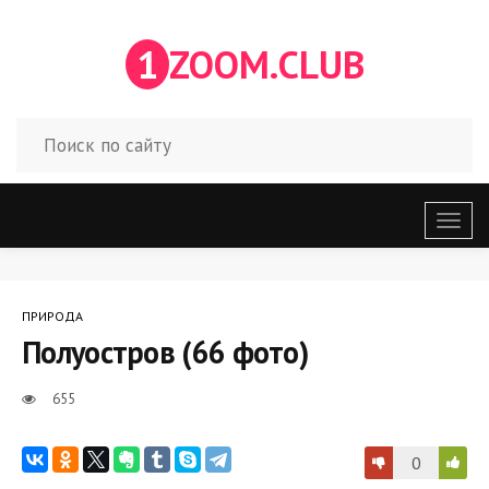
1
ZOOM.CLUB
Откр
меню
ПРИРОДА
Полуостров (66 фото)
655
0