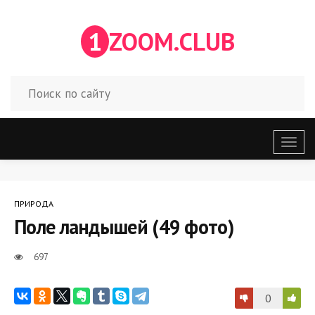
1
ZOOM.CLUB
Откр
меню
ПРИРОДА
Поле ландышей (49 фото)
697
0