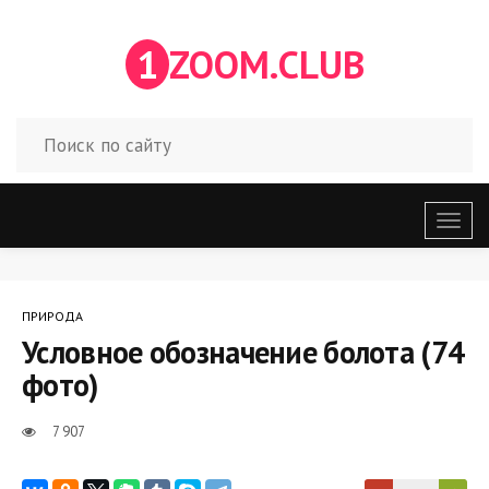
1
ZOOM.CLUB
Откр
меню
ПРИРОДА
Условное обозначение болота (74
фото)
7 907