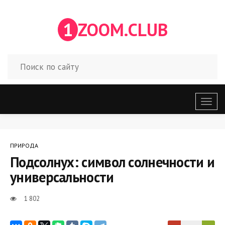
1
ZOOM.CLUB
Откр
меню
ПРИРОДА
Подсолнух: символ солнечности и
универсальности
1 802