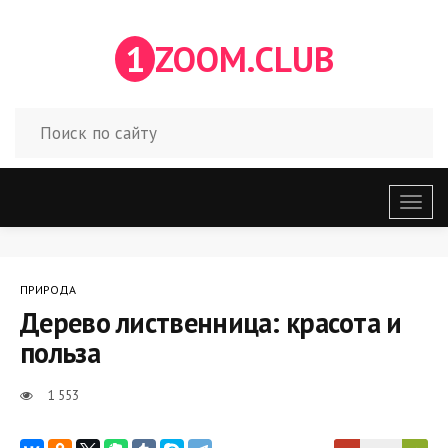
1
ZOOM.CLUB
Откр
меню
ПРИРОДА
Дерево лиственница: красота и
польза
1 553