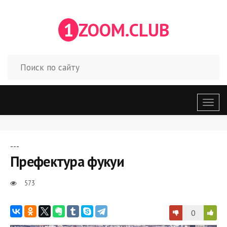
1
ZOOM.CLUB
Откр
меню
---
Префектура фукуи
573
0