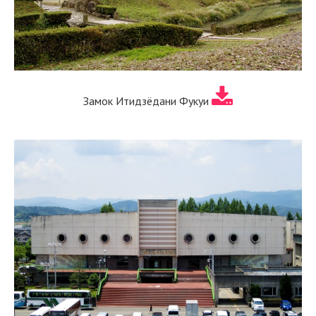
Замок Итидзёдани Фукуи