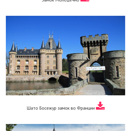
Шато Босежур замок во Франции