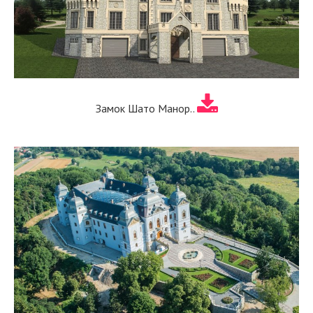
Замок Шато Манор..