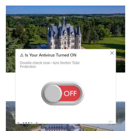
Замок Шато Манор..