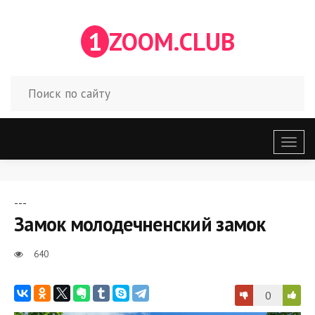
1
ZOOM.CLUB
Откр
меню
---
Замок молодечненский замок
640
0