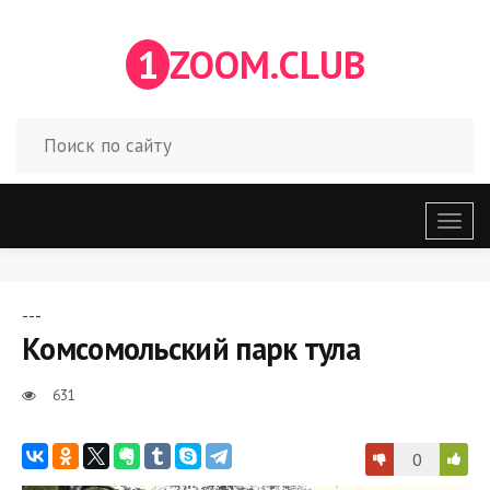
1
ZOOM.CLUB
Откр
меню
---
Комсомольский парк тула
631
0