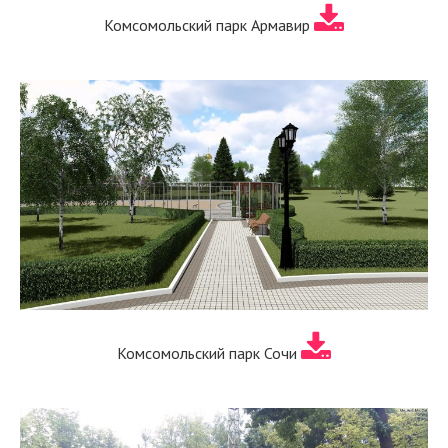
Комсомольский парк Армавир
Комсомольский парк Сочи