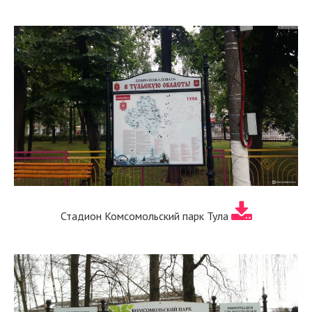
Стадион Комсомольский парк Тула