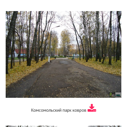
Комсомольский парк ковров