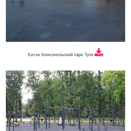
Каток Комсомольский парк Тула