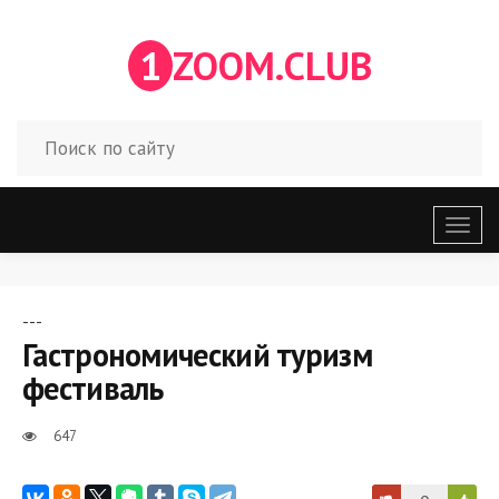
1
ZOOM.CLUB
Откр
меню
---
Гастрономический туризм
фестиваль
647