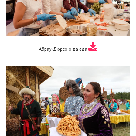
Абрау-Дюрсо о да еда