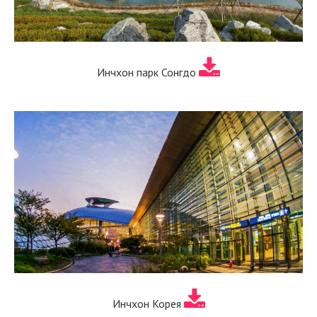
Инчхон парк Сонгдо
Инчхон Корея