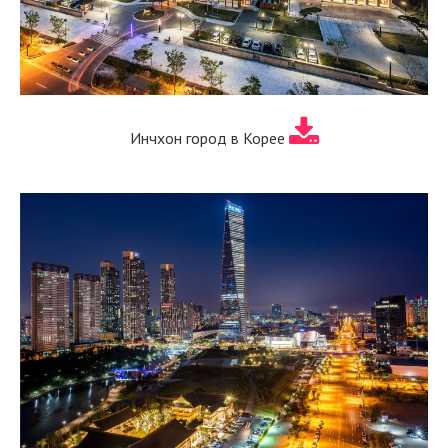
Инчхон город в Корее