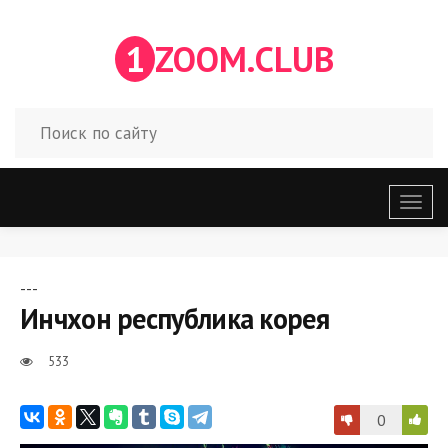
1
ZOOM.CLUB
Откр
меню
---
Инчхон республика корея
533
0