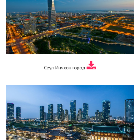
Сеул Инчхон город