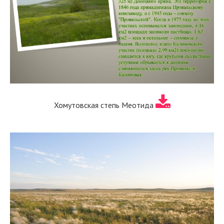
Хомутовская степь Меотида