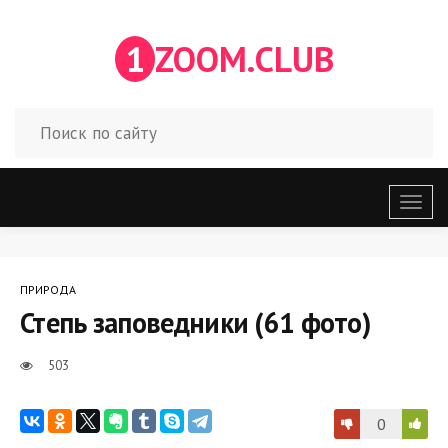
1
ZOOM.CLUB
Откр
меню
ПРИРОДА
Степь заповедники (61 фото)
503
0