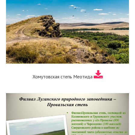
Хомутовская степь Меотида