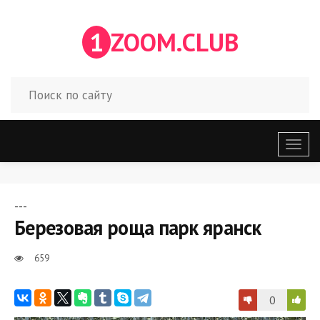
1
ZOOM.CLUB
Откр
меню
---
Березовая роща парк яранск
659
0