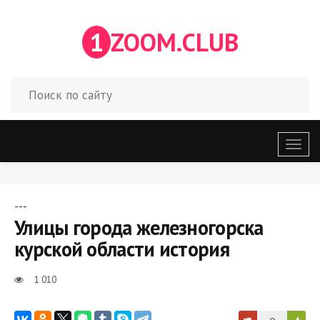
1
ZOOM.CLUB
Откр
меню
---
Улицы города железногорска
курской области история
1 010