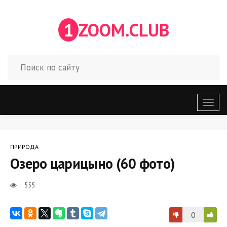
1
ZOOM.CLUB
Откр
меню
ПРИРОДА
Озеро царицыно (60 фото)
555
0