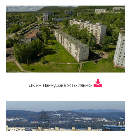
ДК им Наймушина Усть-Илимск