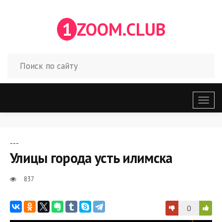
1
ZOOM.CLUB
Откр
меню
---
Улицы города усть илимска
837
0