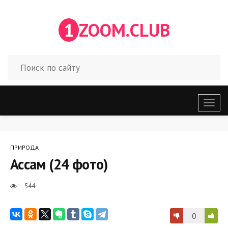
1
ZOOM.CLUB
Откр
меню
ПРИРОДА
Ассам (24 фото)
544
0