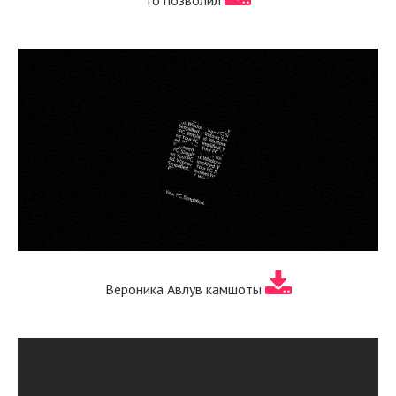
Вероника Авлув камшоты