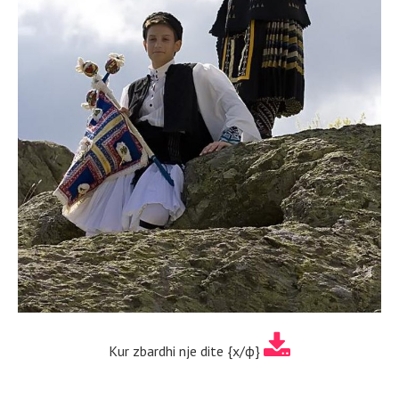
Kur zbardhi nje dite {х/ф}