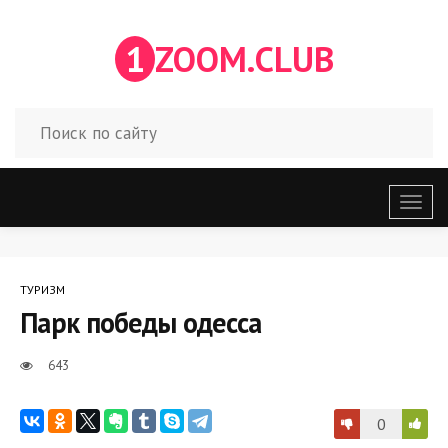
1
ZOOM.CLUB
Откр
меню
ТУРИЗМ
Парк победы одесса
643
0