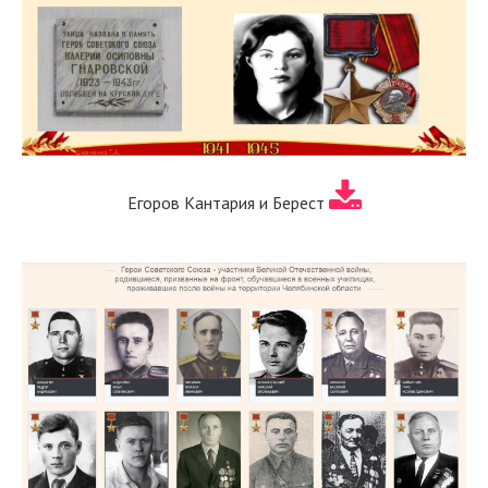
Егоров Кантария и Берест