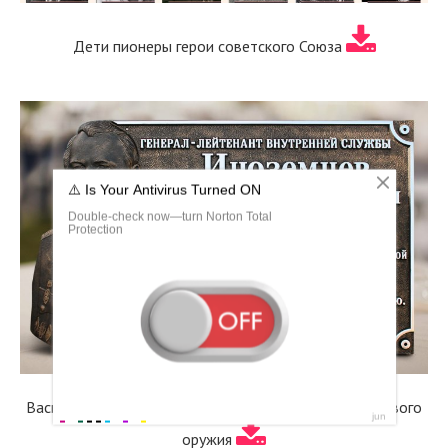
Дети пионеры герои советского Союза
Василий Алексеевич дегтярёв конструкторы стрелкового
оружия