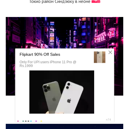
Токио район Синдзюку в неоне
Токио гора Фудзияма