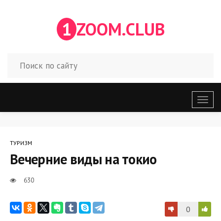
1
ZOOM.CLUB
Откр
меню
ТУРИЗМ
Вечерние виды на токио
630
0