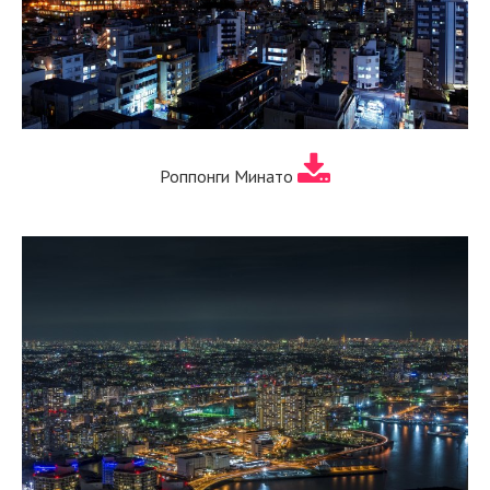
Роппонги Минато