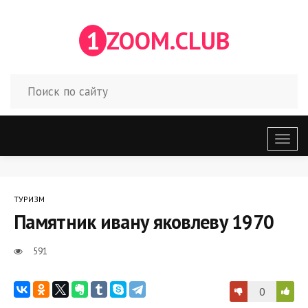
1
ZOOM.CLUB
Откр
меню
ТУРИЗМ
Памятник ивану яковлеву 1970
591
0