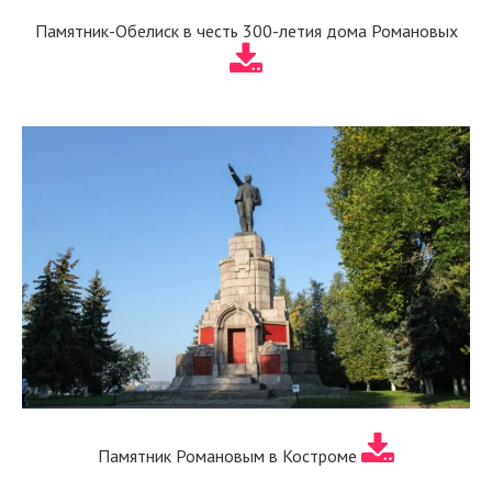
Памятник-Обелиск в честь 300-летия дома Романовых
Памятник Романовым в Костроме