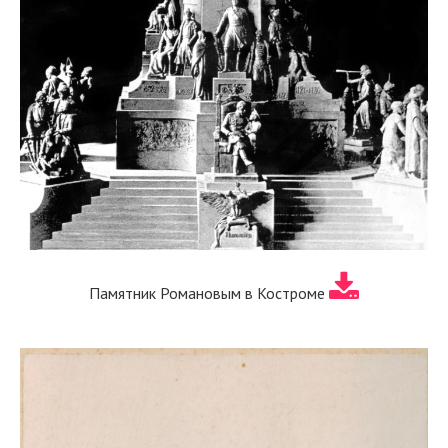
Памятник Романовым в Костроме