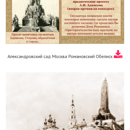
Александровский сад Москва Романовский Обелиск