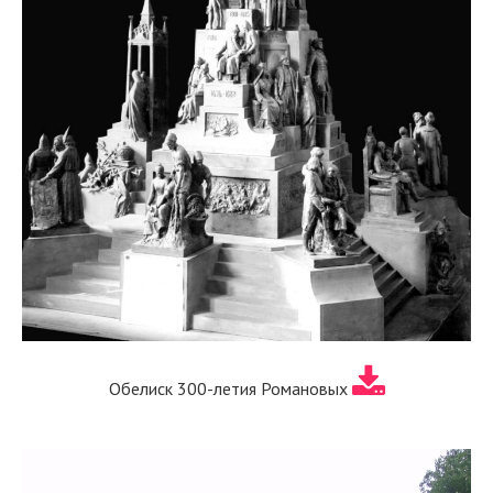
Обелиск 300-летия Романовых