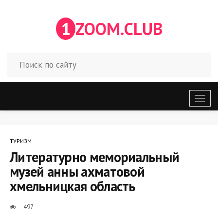
1
ZOOM.CLUB
Откр
меню
ТУРИЗМ
Литературно мемориальный
музей анны ахматовой
хмельницкая область
497