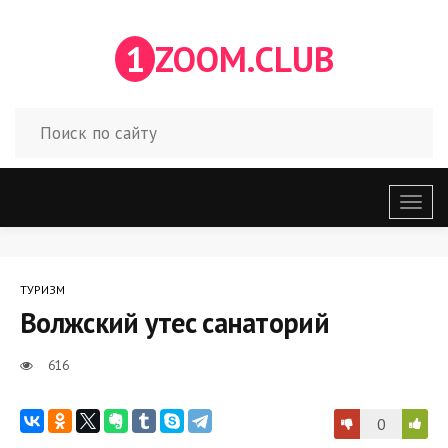
1
ZOOM.CLUB
Откр
меню
ТУРИЗМ
Волжский утес санаторий
616
0