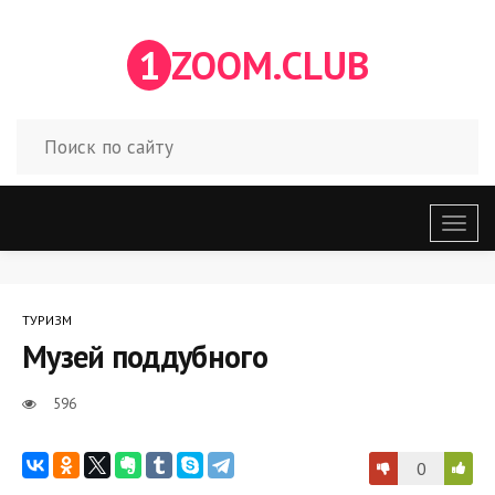
1
ZOOM.CLUB
Откр
меню
ТУРИЗМ
Музей поддубного
596
0