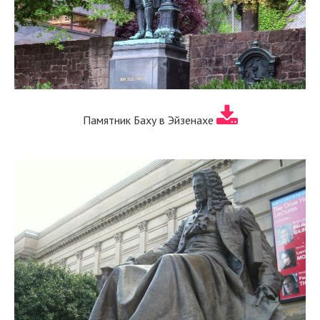
Памятник Баху в Эйзенахе