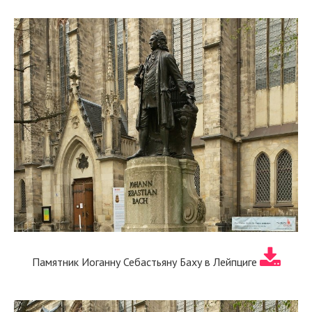
Памятник Иоганну Себастьяну Баху в Лейпциге