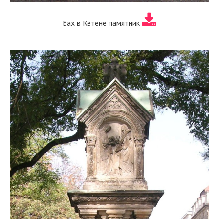
Бах в Кётене памятник