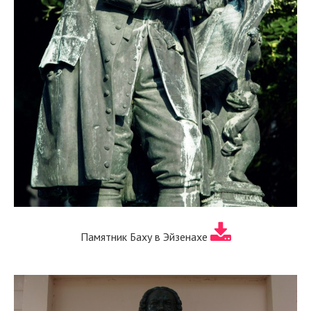
Памятник Баху в Эйзенахе