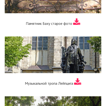
Памятник Баху старое фото
Музыкальной тропа Лейпцига