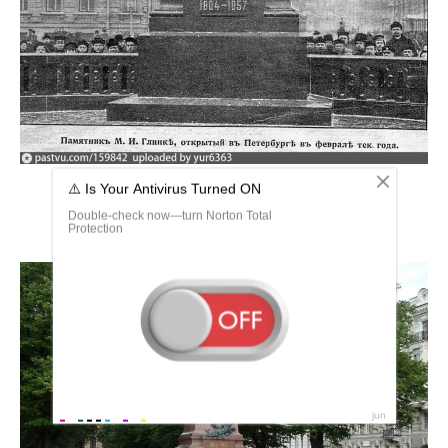
Смерть Баха Иоганна Себастьяна