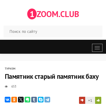
1
ZOOM.CLUB
Откр
меню
ТУРИЗМ
Памятник старый памятник баху
653
+1