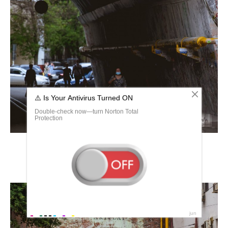
Сыромятнический трамвайный тоннель