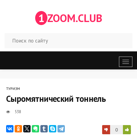
1
ZOOM.CLUB
Откр
меню
ТУРИЗМ
Сыромятнический тоннель
538
0