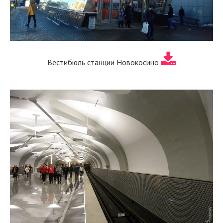
Вестибюль станции Новокосино