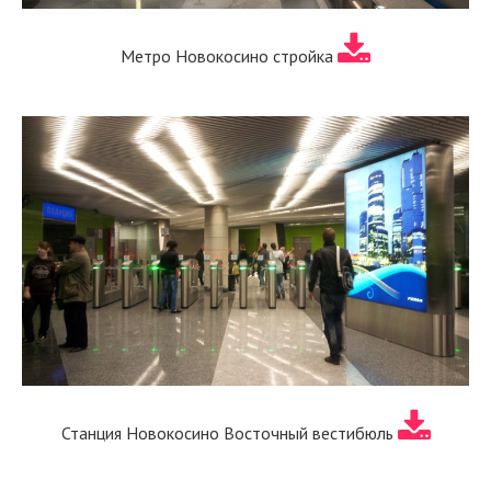
Метро Новокосино стройка
Станция Новокосино Восточный вестибюль