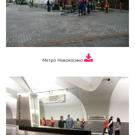
Метро Новокосино