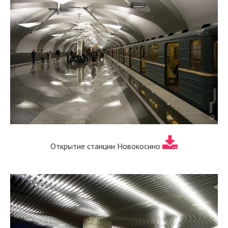
Открытие станции Новокосино