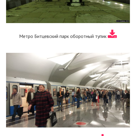
Метро Битцевский парк оборотный тупик