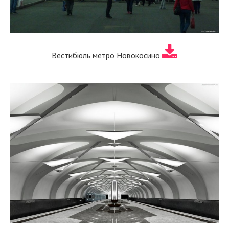
Вестибюль метро Новокосино