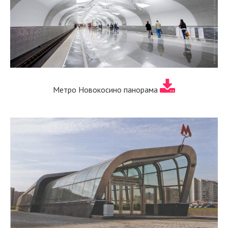
Метро Новокосино панорама