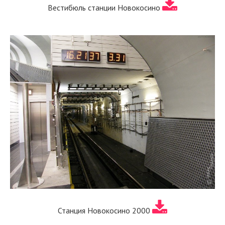
Вестибюль станции Новокосино
Станция Новокосино 2000