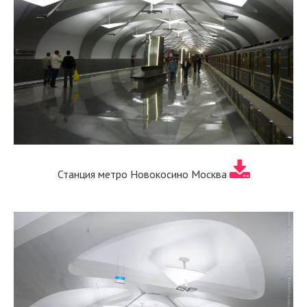
Станция метро Новокосино Москва