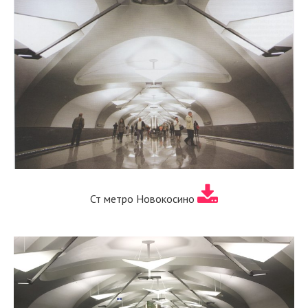
Ст метро Новокосино