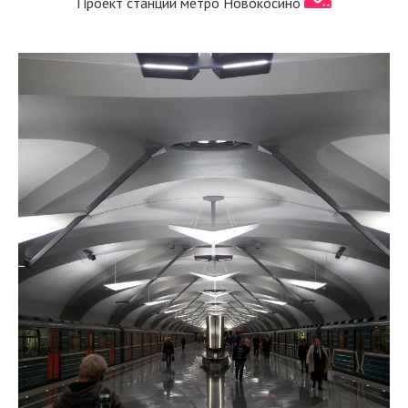
Проект станции метро Новокосино