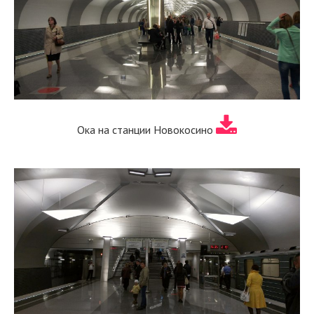
Ока на станции Новокосино