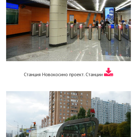
Станция Новокосино проект. Станции