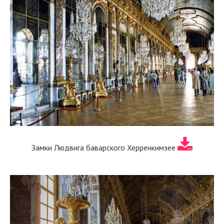
Замки Людвига баварского Херренкимзее