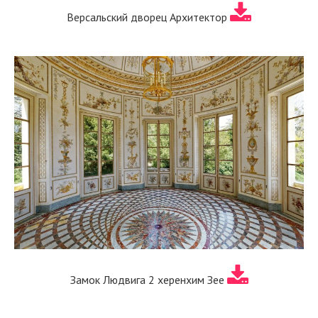
Версальский дворец Архитектор
Замок Людвига 2 херенхим Зее