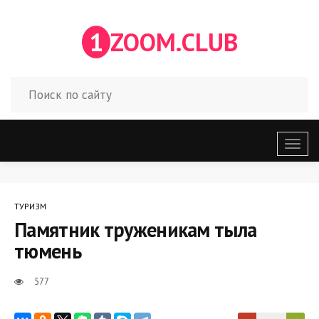
1
ZOOM.CLUB
Откр
меню
ТУРИЗМ
Памятник труженикам тыла
тюмень
577