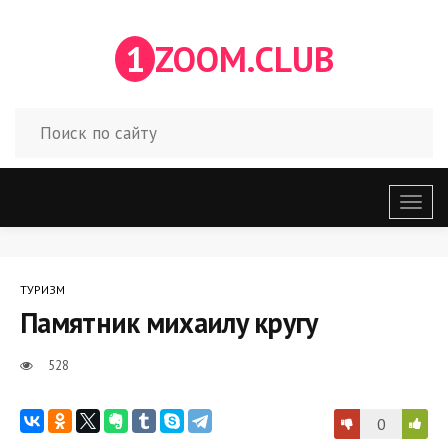
1
ZOOM.CLUB
Откр
меню
ТУРИЗМ
Памятник михаилу кругу
528
0