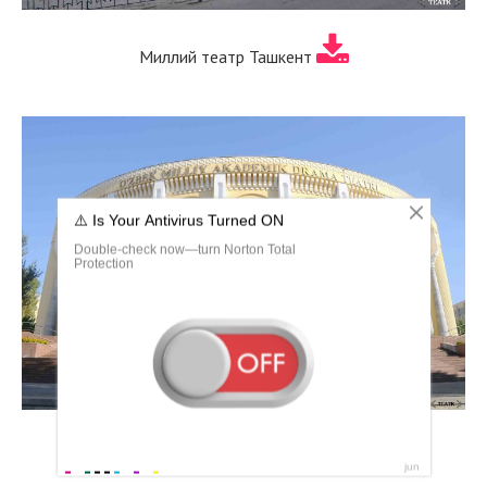
Миллий театр Ташкент
Бухарский театр кукол