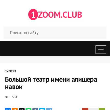
1
ZOOM.CLUB
Откр
меню
ТУРИЗМ
Большой театр имени алишера
навои
604