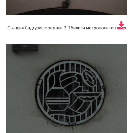
Станция Садгурис моедани 2 Тбилиси метрополитен