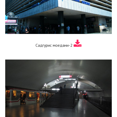
Садгурис моедани-2