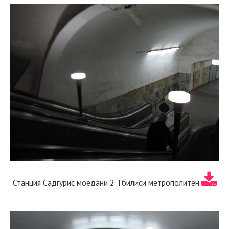
Станция Садгурис моедани 2 Тбилиси метрополитен