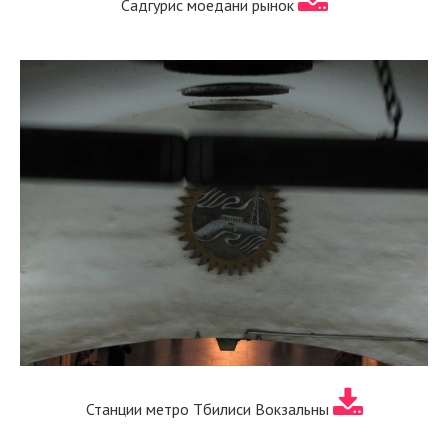
Садгурис моедани рынок
Станции метро Тбилиси Вокзальны