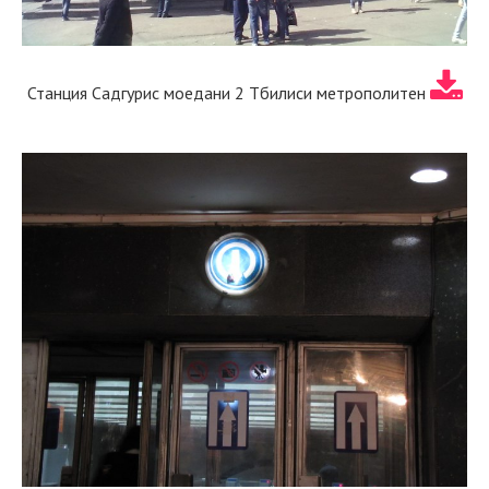
Станция Садгурис моедани 2 Тбилиси метрополитен