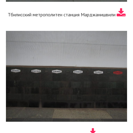
Тбилисский метрополитен станция Марджанишвили