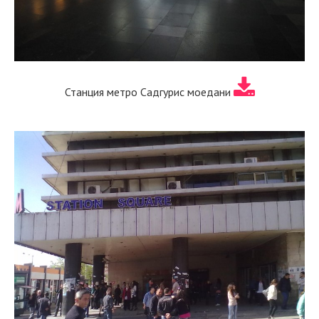
Станция метро Садгурис моедани