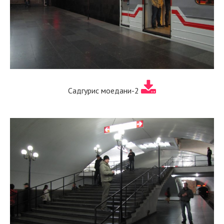
Садгурис моедани-2