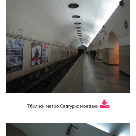
Тбилиси метро Садгурис моедани