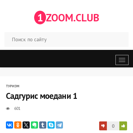
1
ZOOM.CLUB
Откр
меню
ТУРИЗМ
Садгурис моедани 1
601
0