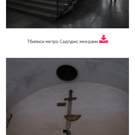
Тбилиси метро Садгурис моедани