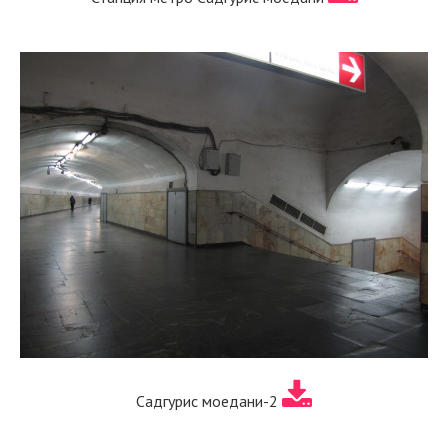
Садгурис моедани-2