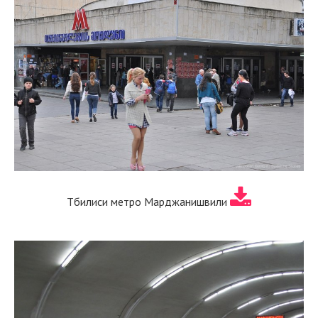
Тбилиси метро Марджанишвили