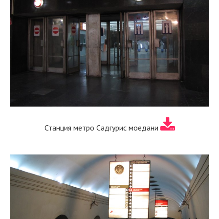
Станция метро Садгурис моедани