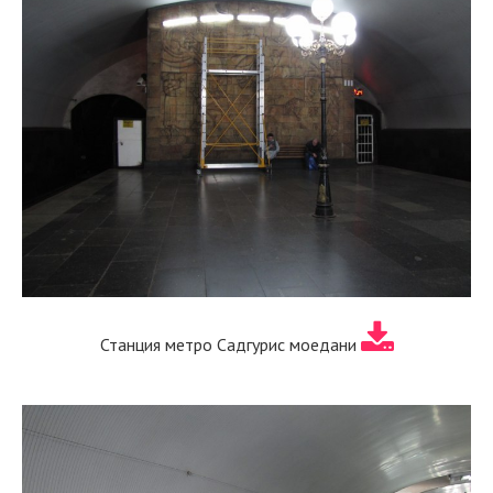
Станция метро Садгурис моедани