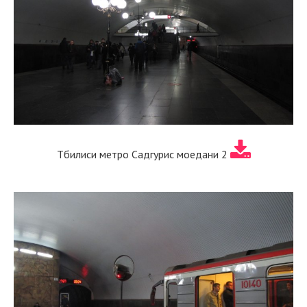
Тбилиси метро Садгурис моедани 2