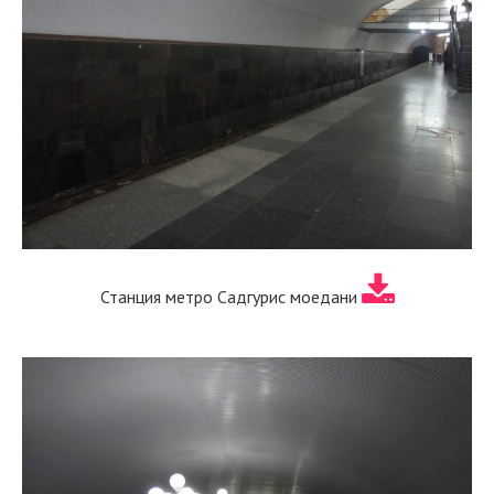
Станция метро Садгурис моедани