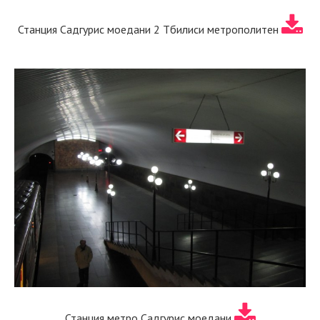
Станция Садгурис моедани 2 Тбилиси метрополитен
Станция метро Садгурис моедани