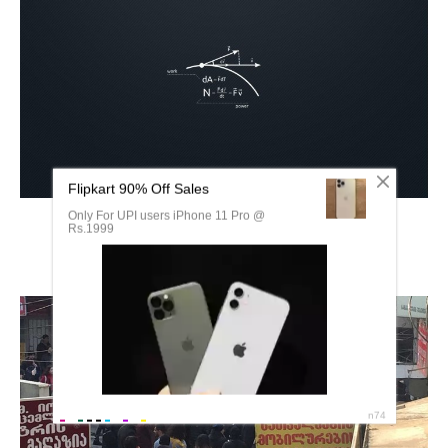
QR код Хеликс 144р