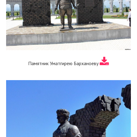
Памятник Уматгирею Барханоеву