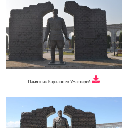
Памятник Барханоев Уматгирей