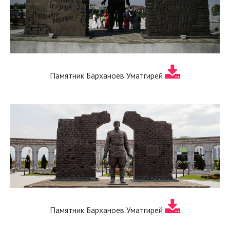
Памятник Барханоев Уматгирей
Памятник Барханоев Уматгирей