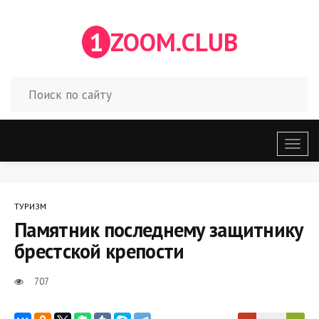
1
ZOOM.CLUB
Откр
меню
ТУРИЗМ
Памятник последнему защитнику
брестской крепости
707