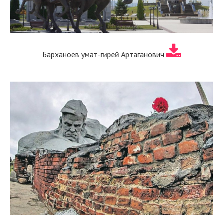
Барханоев умат-гирей Артаганович