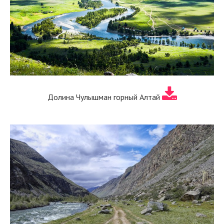
Долина Чулышман горный Алтай