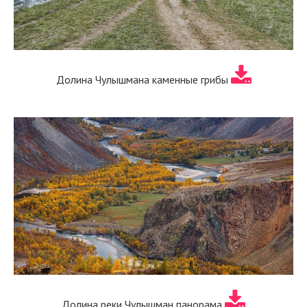
Долина Чулышмана каменные грибы
Долина реки Чулышман панорама