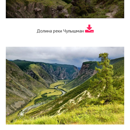
Долина реки Чулышман