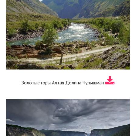
Золотые горы Алтая Долина Чулышман