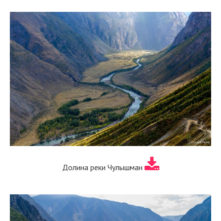
Долина реки Чулышман