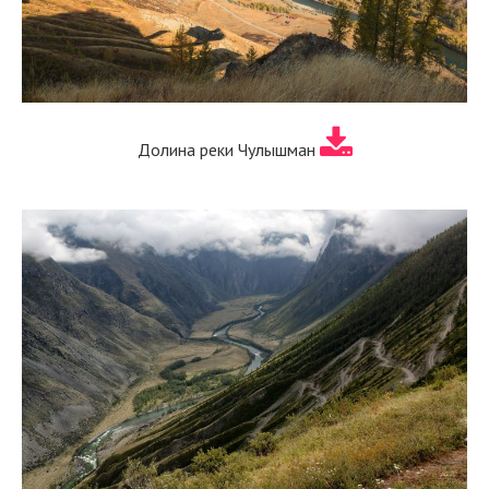
Долина реки Чулышман