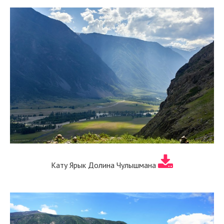
Кату Ярык Долина Чулышмана