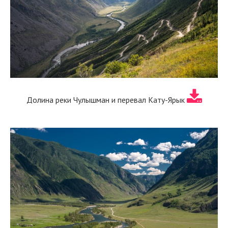
Долина реки Чулышман и перевал Кату-Ярык