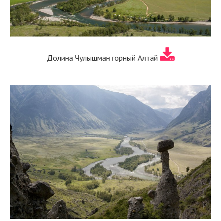
Долина Чулышман горный Алтай