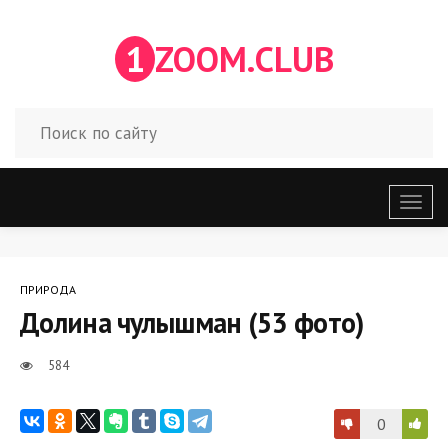
1
ZOOM.CLUB
Откр
меню
ПРИРОДА
Долина чулышман (53 фото)
584
0