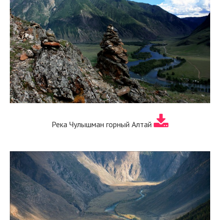
Река Чулышман горный Алтай