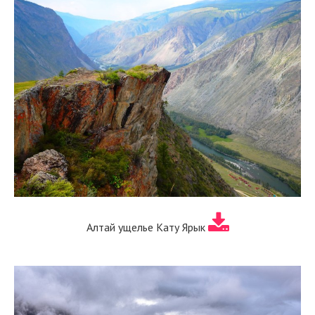
Алтай ущелье Кату Ярык