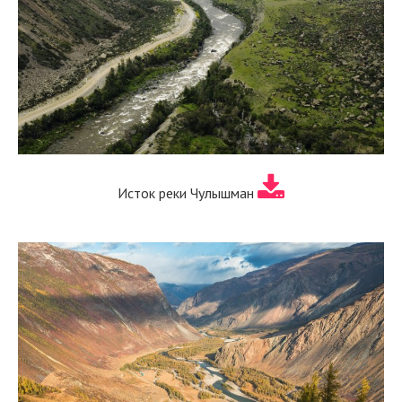
Исток реки Чулышман