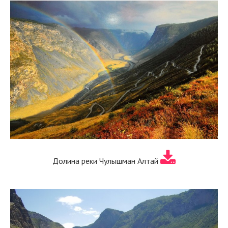
Долина реки Чулышман Алтай