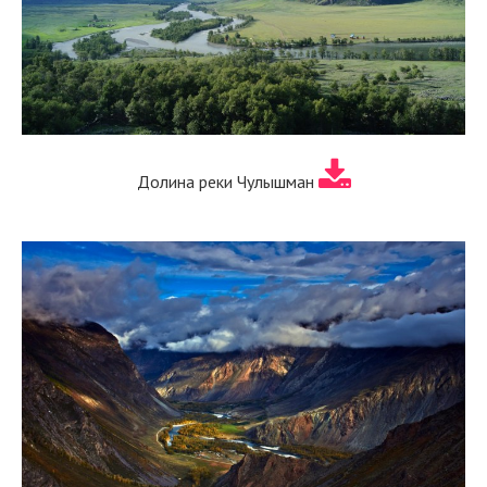
Долина реки Чулышман