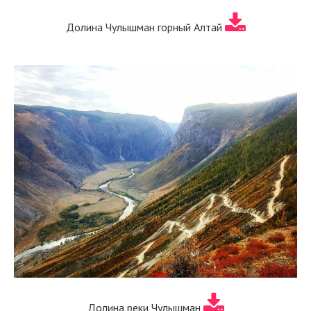
Долина Чулышман горный Алтай
Долина реки Чулышман