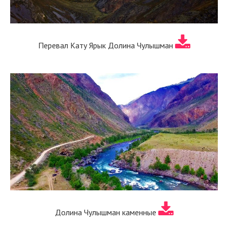
Перевал Кату Ярык Долина Чулышман
Долина Чулышман каменные